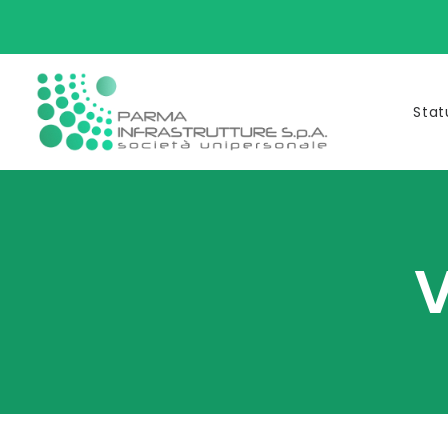
Stat
V