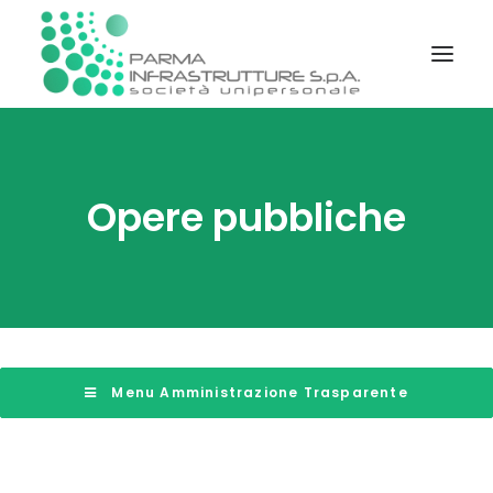
STATUTO E REGOLAMENTI
Opere pubbliche
SOCIETÀ TRASPARENTE
PIATTAFORMA TELEMATICA GARE
INFORMAZIONI
CONTATTI
 Menu Amministrazione Trasparente
RICERCA DOCUMENTI