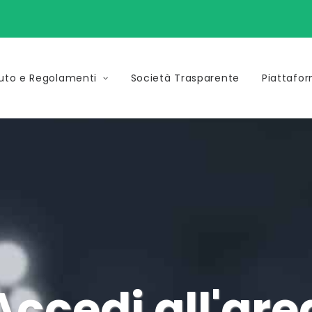
uto e Regolamenti
Società Trasparente
Piattafo
Accedi all'are