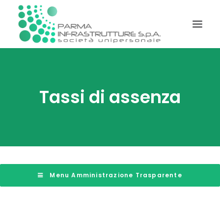
STATUTO E REGOLAMENTI
Tassi di assenza
SOCIETÀ TRASPARENTE
PIATTAFORMA TELEMATICA GARE
INFORMAZIONI
CONTATTI
 Menu Amministrazione Trasparente
RICERCA DOCUMENTI