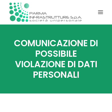
STATUTO E REGOLAMENTI
COMUNICAZIONE DI
SOCIETÀ TRASPARENTE
POSSIBILE
PIATTAFORMA TELEMATICA GARE
VIOLAZIONE DI DATI
INFORMAZIONI
PERSONALI
CONTATTI
RICERCA DOCUMENTI